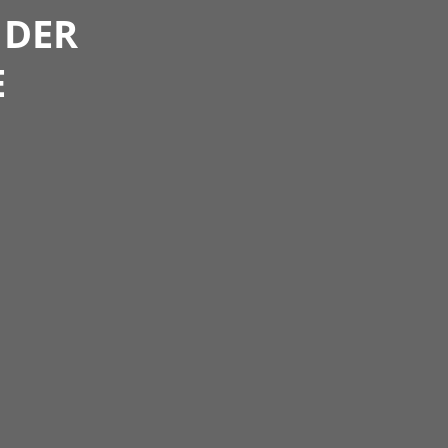
 DER
E