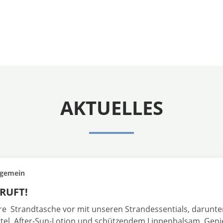
AKTUELLES
lgemein
RUFT!
hre Strandtasche vor mit unseren Strandessentials, darunte
el, After-Sun-Lotion und schützendem Lippenbalsam. Geni