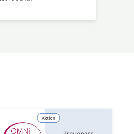
Aktion
Treuepass